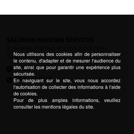
SALOMON MAISONS SERVICES
33 Avenue Frédéric et Irène Joliot Curie,
Nous utilisons des cookies afin de personnaliser
64140 LONS
le contenu, d'adapter et de mesurer l'audience du
site, ainsi que pour garantir une expérience plus
05 59 06 27 76
sécurisée.
06 61 62 57 69
En naviguant sur le site, vous nous accordez
l'autorisation de collecter des informations à l'aide
de cookies.
Pour de plus amples informations, veuillez
consulter les mentions légales du site.